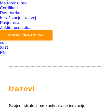
Metronik u regiji
Certifikati
MePIS MES
Rast tvrtke
MePIS OPEX
Istraživanje i razvoj
Posjetnica
Zaštita podataka
Područje
KONTAKTIRAJTE NAS
HR
Prerađivačka industrija
SLO
EN
Izazovi
Svojom strategijom kontinuirane inovacije i