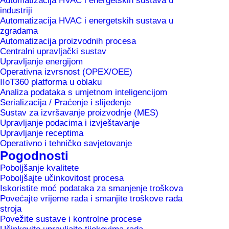
Automatizacija HVAC i energetskih sustava u
industriji
Automatizacija HVAC i energetskih sustava u
zgradama
Automatizacija proizvodnih procesa
Centralni upravljački sustav
Upravljanje energijom
Operativna izvrsnost (OPEX/OEE)
IIoT360 platforma u oblaku
Analiza podataka s umjetnom inteligencijom
Serializacija / Praćenje i slijeđenje
Sustav za izvršavanje proizvodnje (MES)
Upravljanje podacima i izvještavanje
Upravljanje receptima
Home
Danfoss
Operativno i tehničko savjetovanje
Pogodnosti
Poboljšanje kvalitete
Poboljšajte učinkovitost procesa
Iskoristite moć podataka za smanjenje troškova
Povećajte vrijeme rada i smanjite troškove rada
stroja
Povežite sustave i kontrolne procese