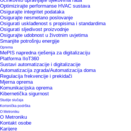
Učinkovito upravljajte tijekovima rada
Optimizirajte performanse HVAC sustava
Osigurajte integritet podataka
Osigurajte nesmetano poslovanje
Osigurati usklađenost s propisima i standardima
Osigurati sljedivost proizvodnje
Danska korporacija Danfoss osnovana je 1933.
Osigurajte udobnost u životnim uvjetima
Smanjite potrošnju energije
godine. Danas upravlja sa 72 proizvodna pogona i
Oprema
zapošljava gotovo 42 000 ljudi u 20 zemalja na
MePIS napredna rješenja za digitalizaciju
svim kontinentima, ostvarujući promet od prodaje
Platforma IIoT360
Sustavi automatizacije i digitalizacije
od 10,3 milijarde eura. Danfoss posjeduje gotovo
Automatizacija zgrada/Automatizacija doma
1400 patenata za svoju liniju proizvoda, koja
Regulacija frekvencije i prekidači
Mjerna oprema
uključuje rashladne sustave, rješenja za grijanje i
Komunikacijska oprema
daljinsko grijanje, frekvencijske pretvarače,
Kibernetička sigurnost
industrijsku automatizaciju i visokotlačne pumpe.
Studije slučaja
Korisnička podrška
O Metroniku
O Metroniku
Kontakt osobe
Rješenja
Karijere