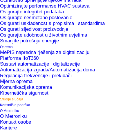
Učinkovito upravljajte tijekovima rada
Rješenja
Optimizirajte performanse HVAC sustava
Osigurajte integritet podataka
Osigurajte nesmetano poslovanje
MePIS OPEX
Osigurati usklađenost s propisima i standardima
Osigurati sljedivost proizvodnje
Osigurajte udobnost u životnim uvjetima
Područje
Smanjite potrošnju energije
Oprema
Prehrambena i pićarska
MePIS napredna rješenja za digitalizaciju
Platforma IIoT360
industrija
Sustavi automatizacije i digitalizacije
Automatizacija zgrada/Automatizacija doma
Regulacija frekvencije i prekidači
Mjerna oprema
Komunikacijska oprema
Kibernetička sigurnost
Studije slučaja
Korisnička podrška
O Metroniku
O Metroniku
Izazovi
Kontakt osobe
Karijere