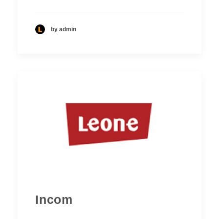
by admin
Incom