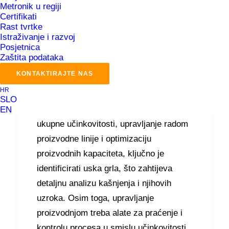
Metronik u regiji
Certifikati
Kao i mnoge proizvodne tvrtke,
Rast tvrtke
Pivovarna Laško Union suočava se s
Istraživanje i razvoj
Posjetnica
nekoliko izazova povezanih s
Zaštita podataka
proizvodnjom, kao što su smanjenje
KONTAKTIRAJTE NAS
troškova, povećanje iskorištenosti
HR
opreme i optimizacija ključnih
SLO
pokazatelja proizvodnje. Za poboljšanje
EN
ukupne učinkovitosti, upravljanje radom
proizvodne linije i optimizaciju
proizvodnih kapaciteta, ključno je
identificirati uska grla, što zahtijeva
detaljnu analizu kašnjenja i njihovih
uzroka. Osim toga, upravljanje
proizvodnjom treba alate za praćenje i
kontrolu procesa u smislu učinkovitosti,