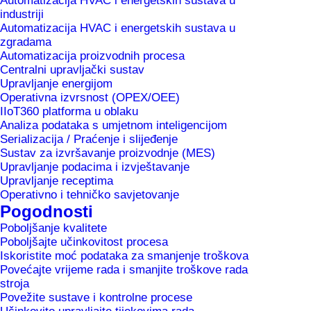
Automatizacija HVAC i energetskih sustava u
industriji
Automatizacija HVAC i energetskih sustava u
zgradama
Automatizacija proizvodnih procesa
Centralni upravljački sustav
Upravljanje energijom
Operativna izvrsnost (OPEX/OEE)
Pivovarna Laško Union, dio Heineken
IIoT360 platforma u oblaku
Analiza podataka s umjetnom inteligencijom
grupe, jedan je od najvećih proizvođača
Serializacija / Praćenje i slijeđenje
piva i bezalkoholnih pića u regiji. Tvrtka
Sustav za izvršavanje proizvodnje (MES)
Upravljanje podacima i izvještavanje
proizvodi i puni svoje proizvode u svojim
Upravljanje receptima
pogonima u Laškom i Ljubljani. U 2021.
Operativno i tehničko savjetovanje
Pogodnosti
godini pivovara je proizvela 2,7 milijuna
Poboljšanje kvalitete
hektolitara pića, od čega je preko 30%
Poboljšajte učinkovitost procesa
izvezeno u inozemstvo.
Iskoristite moć podataka za smanjenje troškova
Povećajte vrijeme rada i smanjite troškove rada
stroja
Povežite sustave i kontrolne procese