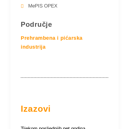
MePIS OPEX
Područje
Prehrambena i pićarska
industrija
Izazovi
Tijekom posljednjih pet godina