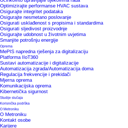
Učinkovito upravljajte tijekovima rada
optimalne proizvodne uvjete, visoke sigurnosne
Optimizirajte performanse HVAC sustava
Osigurajte integritet podataka
standarde, učinkovito održavanje sustava i
Osigurajte nesmetano poslovanje
optimalnu potrošnju energije.
Osigurati usklađenost s propisima i standardima
Osigurati sljedivost proizvodnje
Osigurajte udobnost u životnim uvjetima
Smanjite potrošnju energije
Oprema
MePIS napredna rješenja za digitalizaciju
Platforma IIoT360
Sustavi automatizacije i digitalizacije
Automatizacija zgrada/Automatizacija doma
Regulacija frekvencije i prekidači
Mjerna oprema
Komunikacijska oprema
Kibernetička sigurnost
Studije slučaja
Korisnička podrška
O Metroniku
O Metroniku
Kontakt osobe
Karijere