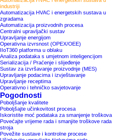
Automatizacija HVAC i energetskih sustava u
industriji
Automatizacija HVAC i energetskih
Automatizacija HVAC i energetskih sustava u
zgradama
sustava u industriji
Automatizacija proizvodnih procesa
Centralni upravljački sustav
Upravljanje energijom
Operativna izvrsnost (OPEX/OEE)
IIoT360 platforma u oblaku
RJEŠENJA
Analiza podataka s umjetnom inteligencijom
Serializacija / Praćenje i slijeđenje
Sustav za izvršavanje proizvodnje (MES)
Upravljanje podacima i izvještavanje
Upravljanje receptima
Osigurati učinkovit rad HVAC
Operativno i tehničko savjetovanje
sustava i kontrolu nad ključnim
Pogodnosti
parametrima okoliša
Poboljšanje kvalitete
Poboljšajte učinkovitost procesa
Iskoristite moć podataka za smanjenje troškova
S Metronikovim rješenjima za automatizaciju i
Povećajte vrijeme rada i smanjite troškove rada
stroja
upravljanje procesima vezanim uz grijanje,
Povežite sustave i kontrolne procese
hlađenje, ventilaciju i rasvjetu, možete osigurati