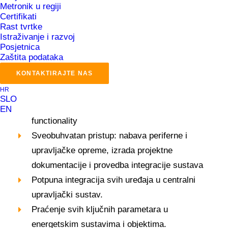
Metronik u regiji
Certifikati
Rast tvrtke
Ključne značajke:
Istraživanje i razvoj
Posjetnica
Zaštita podataka
Osiguravaju optimalan rad energetskih i
KONTAKTIRAJTE NAS
HVAC sustava
HR
Utilize state-of-the-art industrial equipment
SLO
(
SCADA iFix
,
Emerson
,
Opto 22
) for high
EN
functionality
Sveobuhvatan pristup: nabava periferne i
upravljačke opreme, izrada projektne
dokumentacije i provedba integracije sustava
Potpuna integracija svih uređaja u centralni
upravljački sustav.
Praćenje svih ključnih parametara u
energetskim sustavima i objektima.