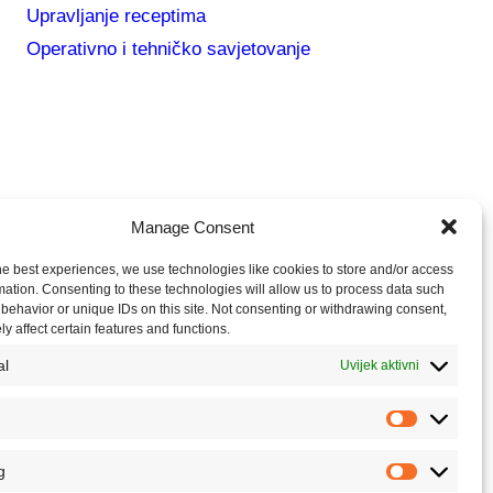
Upravljanje receptima
Operativno i tehničko savjetovanje
Manage Consent
he best experiences, we use technologies like cookies to store and/or access
mation. Consenting to these technologies will allow us to process data such
behavior or unique IDs on this site. Not consenting or withdrawing consent,
y affect certain features and functions.
al
Uvijek aktivni
Analytic
g
Marketin